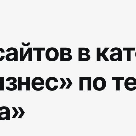
айтов в ка
знес» по т
а»