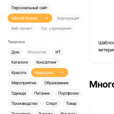
Персональный сайт
Малый бизнес
Корпорация
Веб-проект
Гос. учреждения
Тематика
Шаблон
ветери
Дом
Искусство
ИТ
Каталоги
Консалтинг
Красота
Медицина
Мног
Мероприятие
Образование
Одежда
Питание
Портфолио
Производство
Спорт
Товар
Транспорт
Туризм
Финансы