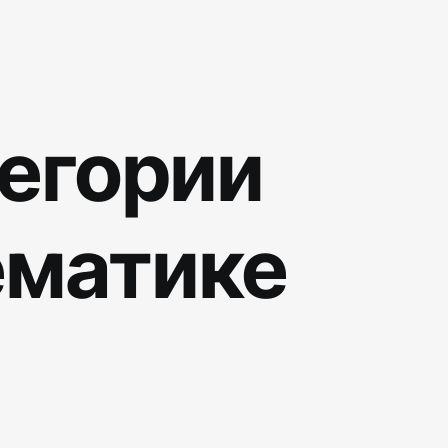
тегории
ематике