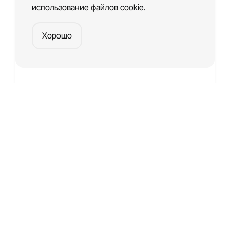
использование файлов cookie.
Хорошо
Шаблон сайта дизайн студии
Платформа
для создания веб-сайтов и приложений