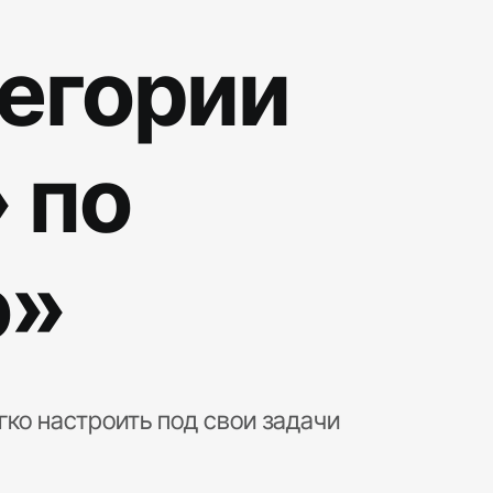
тегории
 по
о»
гко настроить под свои задачи