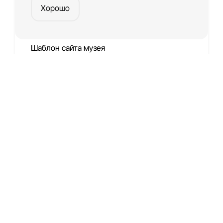
Хорошо
Шаблон сайта музея
Платформа
для создания веб-сайтов и приложений
Создать сайт