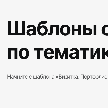
Шаблоны с
по темати
Начните с шаблона «Визитка: Портфолио